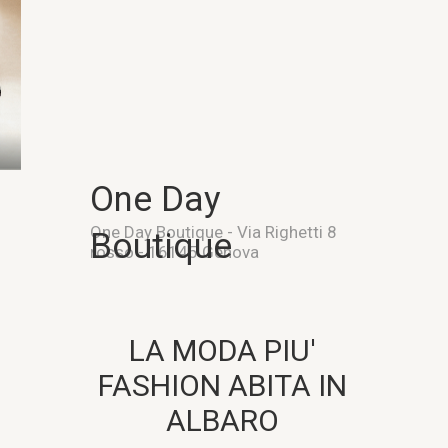
One Day
One Day Boutique - Via Righetti 8
Boutique
rosso - 16145 Genova
LA MODA PIU'
FASHION ABITA IN
ALBARO