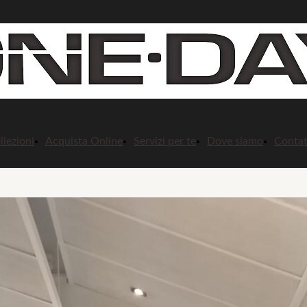
llezioni
Acquista Online
Servizi per te
Dove siamo
Contat